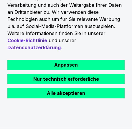
Haz tu pedido
Verarbeitung und auch der Weitergabe Ihrer Daten
an Drittanbieter zu. Wir verwenden diese
Technologien auch um für Sie relevante Werbung
u.a. auf Social-Media-Plattformen auszuspielen.
Weitere Informationen finden Sie in unserer
Cookie-Richtlinie
und unserer
Datenschutzerklärung
.
Anpassen
Haz tu pedido
Nur technisch erforderliche
Alle akzeptieren