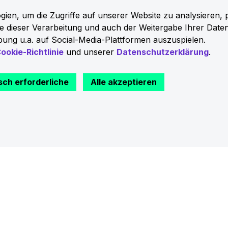
en, um die Zugriffe auf unserer Website zu analysieren, 
Händler-Webshop
Sie dieser Verarbeitung und auch der Weitergabe Ihrer Date
ung u.a. auf Social-Media-Plattformen auszuspielen.
ookie-Richtlinie
und unserer
Datenschutzerklärung
.
sch erforderliche
Alle akzeptieren