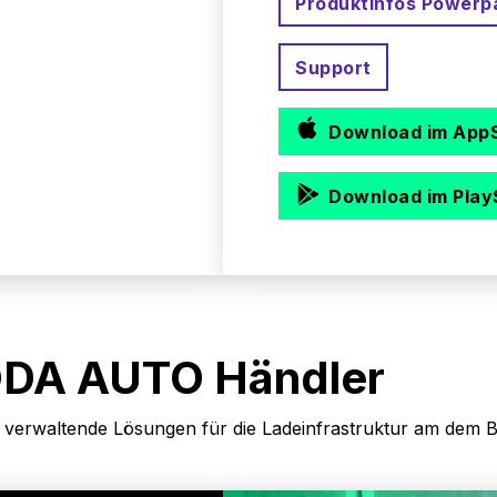
Produktinfos Powerp
Support
Download im App
Download im Play
ODA AUTO Händler
h zu verwaltende Lösungen für die Ladeinfrastruktur am d