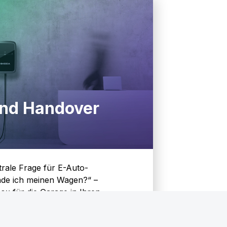
nd Handover
trale Frage für E-Auto-
ade ich meinen Wagen?“ –
box für die Garage in Ihren
% aller Ladevorgänge finden