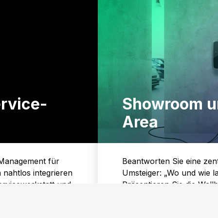
rvice­
Showroom u
Area
e Management für
Beantworten Sie eine zen
nahtlos integrieren
Umsteiger: „Wo und wie l
ervicewerkstatt und
Präsentieren Sie die Wall
Verkaufsräumen. Denn 80
zuhause statt.