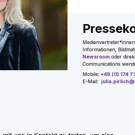
Presseko
Medienvertreter*innen
Informationen, Bildma
Newsroom
oder direkt
Communications wend
Mobile:
+49 (0) 174 
E-Mail:
julia.pirlich@