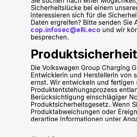
Sie suchen nach einer Möglichkeit,
Sicherheitslücke bei einem unsere
interessieren sich für die Sicher
Daten ergreifen? Bitte senden Sie
cop.infosec@elli.eco
und wir kön
besprechen.
Produktsicherheit
Die Volkswagen Group Charging Gm
Entwicklerin und Herstellerin von
ernst. Wir entwickeln und fertige
Produktentstehungsprozess entlan
Berücksichtigung einschlägiger 
Produktsicherheitsgesetz. Wenn Si
Produktabweichungen oder Ereigni
derartige Informationen unter Ang
unmittelbar unter
productsafety@
Ein Mitarbeiter oder eine Mitarbeit