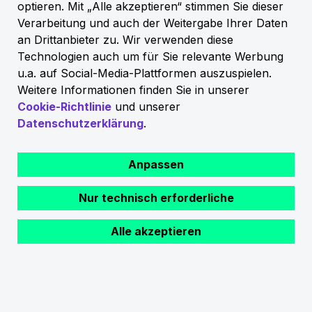
optieren. Mit „Alle akzeptieren“ stimmen Sie dieser
Erwerbstätige befragt, die beruflich
Verarbeitung und auch der Weitergabe Ihrer Daten
Entscheidungen zum Fuhrpark treffen und
an Drittanbieter zu. Wir verwenden diese
für mindestens 10 Fahrzeuge
Technologien auch um für Sie relevante Werbung
verantwortlich sind. Die Ergebnisse sind
u.a. auf Social-Media-Plattformen auszuspielen.
aufgrund von Quotierungen und
Weitere Informationen finden Sie in unserer
Gewichtungen repräsentativ, unter
Cookie-Richtlinie
und unserer
Berücksichtigung des statistischen Fehlers
Datenschutzerklärung
.
von 9,8 bis 11,3 Prozentpunkten beim
jeweiligen Gesamtergebnis.
Anpassen
Nur technisch erforderliche
Alle akzeptieren