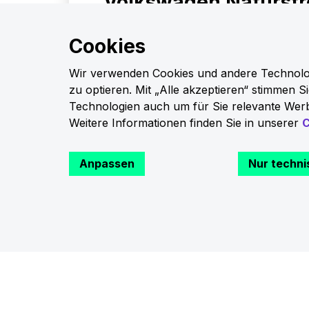
Volkswagen Naturst
Zeitgemäß erzeugter Strom auf Basis 
Cookies
Energien verringert Ihren persönlich
in allen Lebensbereichen. Mit Volksw
Wir verwenden Cookies und andere Technologi
steht Ihnen dazu ein verlässlicher, zerti
zu optieren. Mit „Alle akzeptieren“ stimmen 
zur Seite.
Technologien auch um für Sie relevante Werb
Weitere Informationen finden Sie in unserer
C
Jetzt zu Volkswagen Naturstrom
Anpassen
Nur techni