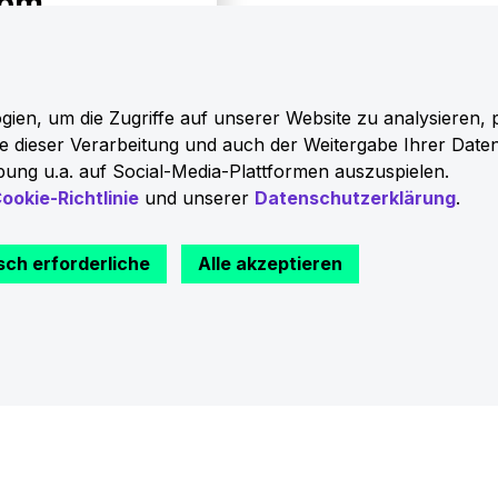
rom
erneuerbarer
en CO₂-Fußabdruck
agen Naturstrom
en, um die Zugriffe auf unserer Website zu analysieren, 
fizierter Partner
Sie dieser Verarbeitung und auch der Weitergabe Ihrer Date
ung u.a. auf Social-Media-Plattformen auszuspielen.
ookie-Richtlinie
und unserer
Datenschutzerklärung
.
 wechseln
sch erforderliche
Alle akzeptieren